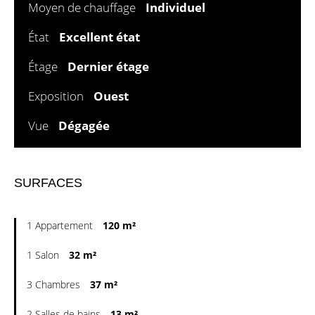
Moyen de chauffage
Individuel
État
Excellent état
Étage
Dernier étage
Exposition
Ouest
Vue
Dégagée
SURFACES
1 Appartement
120 m²
1 Salon
32 m²
3 Chambres
37 m²
2 Salles de bains
13 m²